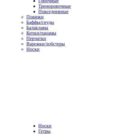
Гоночные
Тренировочные
Повседневные
Повязки
Баффы/снуды
Балаклавы
Кепки/панамы
Перчатки
Варежки/лобстеры
Носки
Носки
Гетры