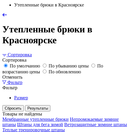
Утепленные брюки в Красноярске
Утепленные брюки в
Красноярске
Сортировка
Сортировка
По умолчанию
По убыванию цены
По
возрастанию цены
По обновлению
Отменить
Фильтр
Фильтр
Размер
Сбросить
Результаты
Товары не найдены
Мембранные утепленные брюки
Непромокаемые зимние
штаны
Штаны для бега зимой
Ветрозащитные зимние штаны
Теплые тренировочные штаны