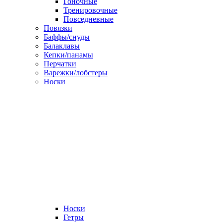
Гоночные
Тренировочные
Повседневные
Повязки
Баффы/снуды
Балаклавы
Кепки/панамы
Перчатки
Варежки/лобстеры
Носки
Носки
Гетры