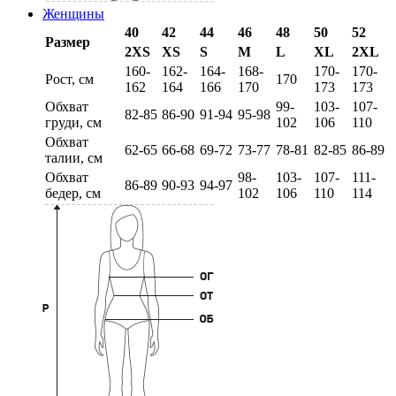
Женщины
40
42
44
46
48
50
52
Размер
2XS
XS
S
M
L
XL
2XL
160-
162-
164-
168-
170-
170-
Рост, см
170
162
164
166
170
173
173
Обхват
99-
103-
107-
82-85
86-90
91-94
95-98
груди, см
102
106
110
Обхват
62-65
66-68
69-72
73-77
78-81
82-85
86-89
талии, см
Обхват
98-
103-
107-
111-
86-89
90-93
94-97
бедер, см
102
106
110
114