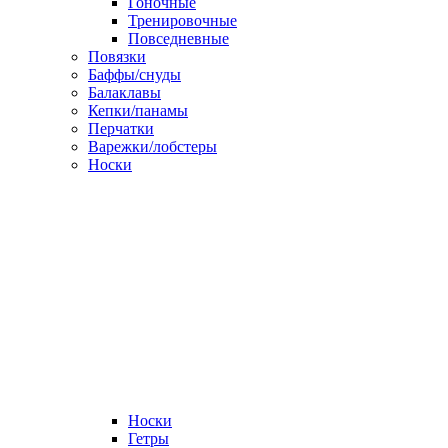
Гоночные
Тренировочные
Повседневные
Повязки
Баффы/снуды
Балаклавы
Кепки/панамы
Перчатки
Варежки/лобстеры
Носки
Носки
Гетры