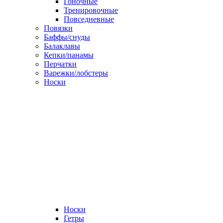
Гоночные
Тренировочные
Повседневные
Повязки
Баффы/снуды
Балаклавы
Кепки/панамы
Перчатки
Варежки/лобстеры
Носки
Носки
Гетры