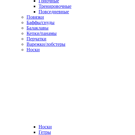
Гоночные
Тренировочные
Повседневные
Повязки
Баффы/снуды
Балаклавы
Кепки/панамы
Перчатки
Варежки/лобстеры
Носки
Носки
Гетры