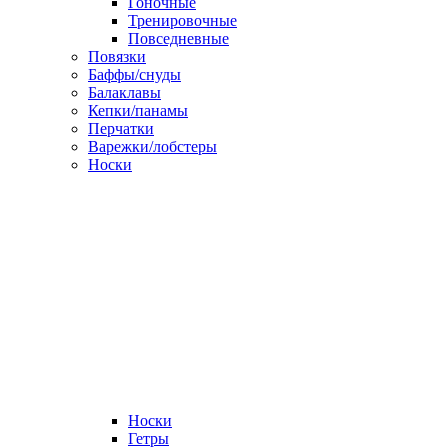
Гоночные
Тренировочные
Повседневные
Повязки
Баффы/снуды
Балаклавы
Кепки/панамы
Перчатки
Варежки/лобстеры
Носки
Носки
Гетры